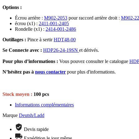
Options :
Écrou arrière :
M902-2053
pour raccord arrière droit :
M902-2
écrou (x1) :
2411-001-2405
Rondelle (x1) :
2414-001-2486
Outillages :
Pince à sertir
HDT48-00
Se Connecte avec :
HDP26-24-19SN
et dérivés.
Pour plus d’informations :
Vous pouvez consulter le catalogue
HDP
N’hésitez pas à
nous contacter
pour plus d'informations.
Stock moyen :
100 pcs
Informations complémentaires
Marque
Deutsh/Ladd
Devis rapide
Expédition le jour même