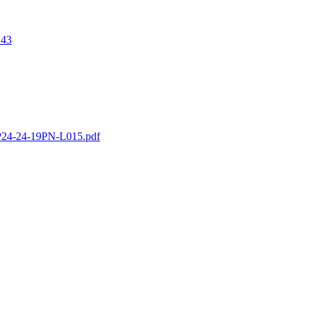
243
24-24-19PN-L015.pdf