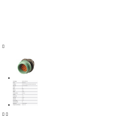


