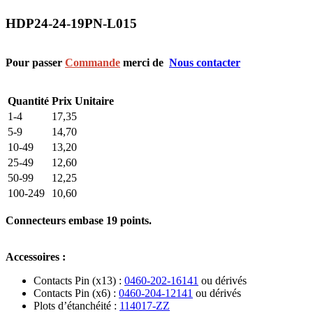
HDP24-24-19PN-L015
Pour passer
Commande
merci de
Nous contacter
Quantité
Prix Unitaire
1-4
17,35
5-9
14,70
10-49
13,20
25-49
12,60
50-99
12,25
100-249
10,60
Connecteurs embase 19 points.
Accessoires :
Contacts Pin (x13) :
0460-202-16141
ou dérivés
Contacts Pin (x6) :
0460-204-12141
ou dérivés
Plots d’étanchéité :
114017-ZZ