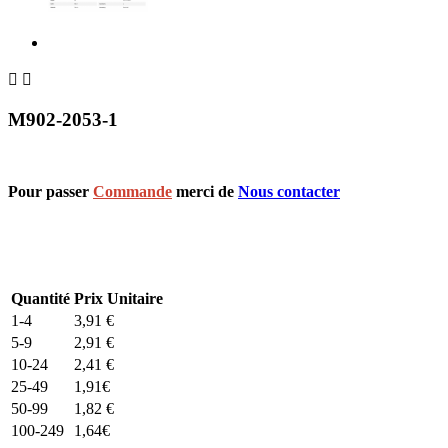


M902-2053-1
Pour passer
Commande
merci de
Nous contacter
Quantité
Prix Unitaire
1-4
3,91
€
5-9
2,91
€
10-24
2,41
€
25-49
1,91
€
50-99
1,82
€
100-249
1,64
€