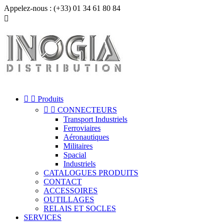
Appelez-nous :
(+33) 01 34 61 80 84



Produits


CONNECTEURS
Transport Industriels
Ferroviaires
Aéronautiques
Militaires
Spacial
Industriels
CATALOGUES PRODUITS
CONTACT
ACCESSOIRES
OUTILLAGES
RELAIS ET SOCLES
SERVICES