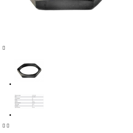


