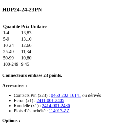
HDP24-24-23PN
Quantité
Prix Unitaire
1-4
13,83
5-9
13,10
10-24
12,66
25-49
11,34
50-99
10,80
100-249
9,45
Connecteurs embase 23 points.
Accessoires :
Contacts Pin (x23) :
0460-202-16141
ou dérivés
Ecrou (x1) :
2411-001-2405
Rondelle (x1) :
2414-001-2486
Plots d’étanchéité :
114017-ZZ
Options :