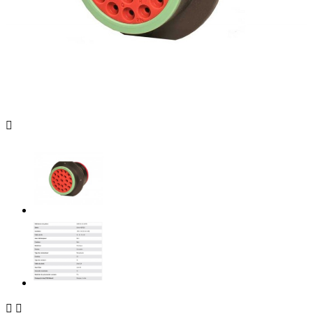


