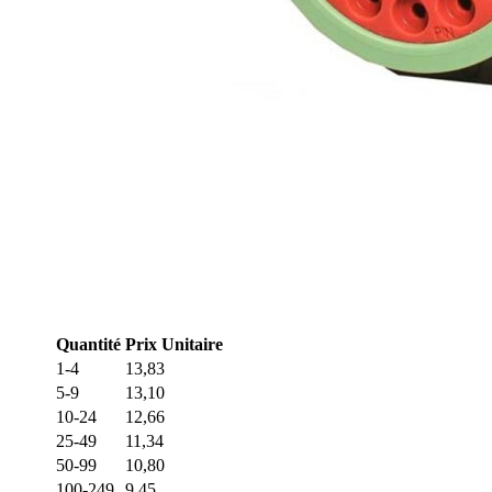
Quantité
Prix Unitaire
1-4
13,83
5-9
13,10
10-24
12,66
25-49
11,34
50-99
10,80
100-249
9,45