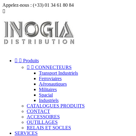
Appelez-nous :
(+33) 01 34 61 80 84



Produits


CONNECTEURS
Transport Industriels
Ferroviaires
Aéronautiques
Militaires
Spacial
Industriels
CATALOGUES PRODUITS
CONTACT
ACCESSOIRES
OUTILLAGES
RELAIS ET SOCLES
SERVICES