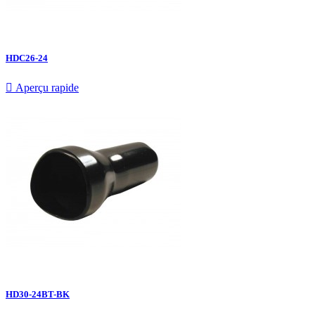
HDC26-24

Aperçu rapide
HD30-24BT-BK