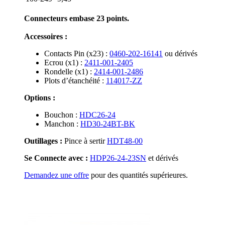
Connecteurs embase 23 points.
Accessoires :
Contacts Pin (x23) :
0460-202-16141
ou dérivés
Ecrou (x1) :
2411-001-2405
Rondelle (x1) :
2414-001-2486
Plots d’étanchéité :
114017-ZZ
Options :
Bouchon :
HDC26-24
Manchon :
HD30-24BT-BK
Outillages :
Pince à sertir
HDT48-00
Se Connecte avec :
HDP26-24-23SN
et dérivés
Demandez une offre
pour des quantités supérieures.