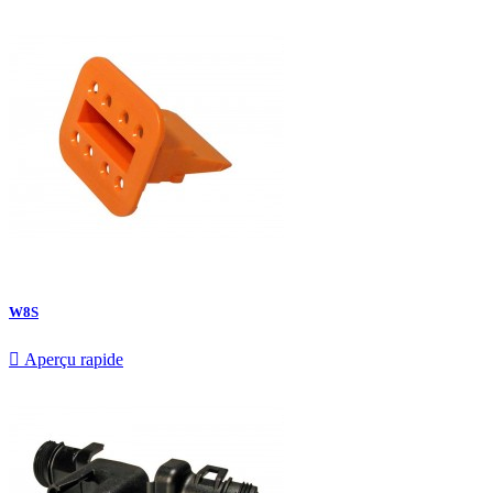
W8S

Aperçu rapide