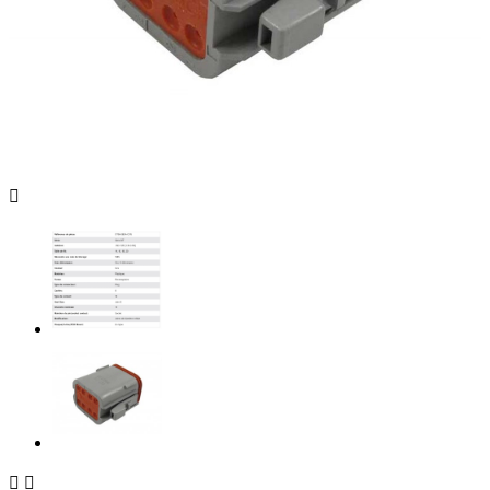


