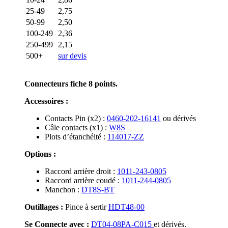
25-49
2,75
50-99
2,50
100-249
2,36
250-499
2,15
500+
sur devis
Connecteurs fiche 8 points.
Accessoires :
Contacts Pin (x2) :
0460-202-16141
ou dérivés
Câle contacts (x1) :
W8S
Plots d’étanchéité :
114017-ZZ
Options :
Raccord arrière droit :
1011-243-0805
Raccord arrière coudé :
1011-244-0805
Manchon :
DT8S-BT
Outillages :
Pince à sertir
HDT48-00
Se Connecte avec :
DT04-08PA-C015
et dérivés.