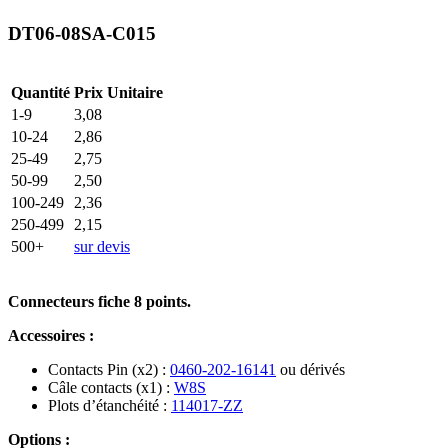
DT06-08SA-C015
Quantité
Prix Unitaire
1-9
3,08
10-24
2,86
25-49
2,75
50-99
2,50
100-249
2,36
250-499
2,15
500+
sur devis
Connecteurs fiche 8 points.
Accessoires :
Contacts Pin (x2) :
0460-202-16141
ou dérivés
Câle contacts (x1) :
W8S
Plots d’étanchéité :
114017-ZZ
Options :