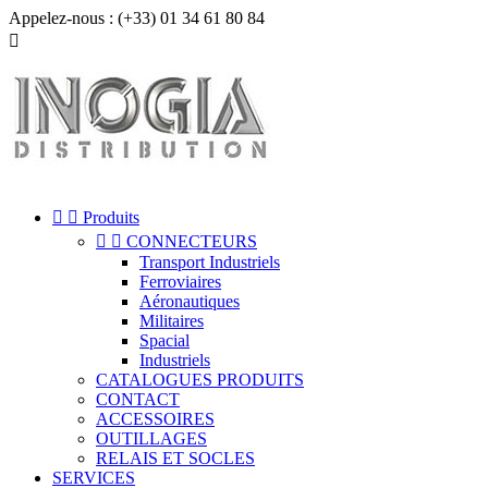
Appelez-nous :
(+33) 01 34 61 80 84



Produits


CONNECTEURS
Transport Industriels
Ferroviaires
Aéronautiques
Militaires
Spacial
Industriels
CATALOGUES PRODUITS
CONTACT
ACCESSOIRES
OUTILLAGES
RELAIS ET SOCLES
SERVICES