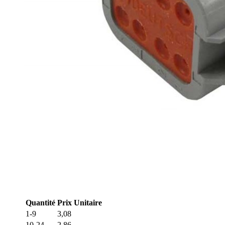
Quantité
Prix Unitaire
1-9
3,08
10-24
2,86