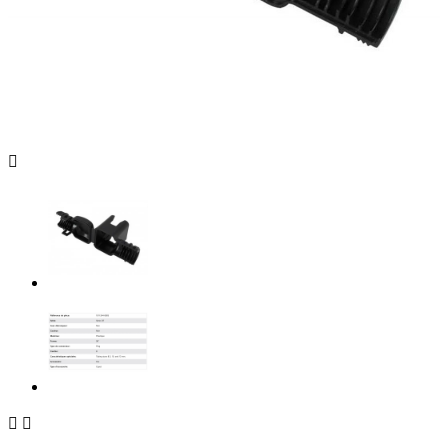


