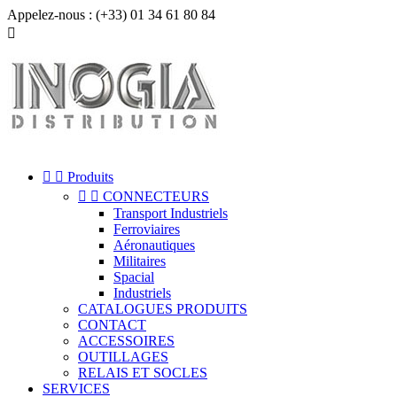
Appelez-nous :
(+33) 01 34 61 80 84



Produits


CONNECTEURS
Transport Industriels
Ferroviaires
Aéronautiques
Militaires
Spacial
Industriels
CATALOGUES PRODUITS
CONTACT
ACCESSOIRES
OUTILLAGES
RELAIS ET SOCLES
SERVICES