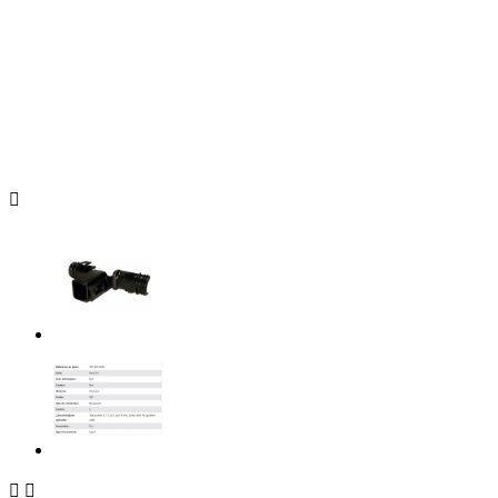


