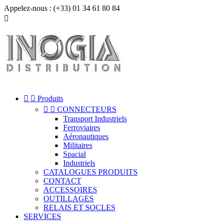
Appelez-nous :
(+33) 01 34 61 80 84



Produits


CONNECTEURS
Transport Industriels
Ferroviaires
Aéronautiques
Militaires
Spacial
Industriels
CATALOGUES PRODUITS
CONTACT
ACCESSOIRES
OUTILLAGES
RELAIS ET SOCLES
SERVICES