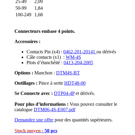
25-49
2,09
50-99
1,84
100-249
1,68
Connecteurs embase 4 points.
Accessoires :
Contacts Pin (x4) :
0462-201-20141
ou dérivés
Câle contacts (x1) :
WM-4S
Plots d’étanchéité :
0413-204-2005
Options :
Manchon :
DTM4S-BT
Outillages :
Pince à sertir
HDT48-00
Se Connecte avec :
DTP04-4P
et dérivés.
Pour plus d’informations :
Vous pouvez consulter le
catalogue
DTM06-4S-E007.pdf
Demandez une offre
pour des quantités supérieures.
Stock moyen :
50 pcs