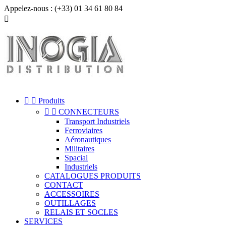
Appelez-nous :
(+33) 01 34 61 80 84



Produits


CONNECTEURS
Transport Industriels
Ferroviaires
Aéronautiques
Militaires
Spacial
Industriels
CATALOGUES PRODUITS
CONTACT
ACCESSOIRES
OUTILLAGES
RELAIS ET SOCLES
SERVICES