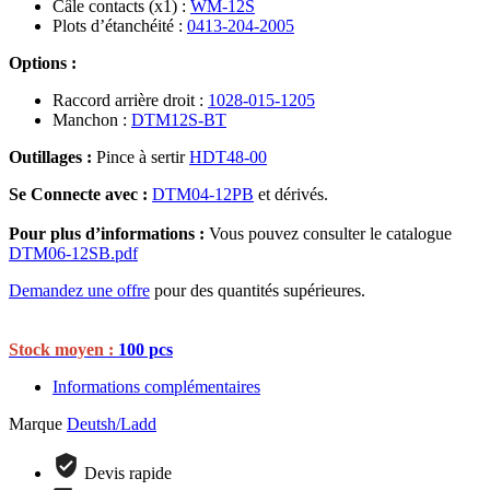
Câle contacts (x1) :
WM-12S
Plots d’étanchéité :
0413-204-2005
Options :
Raccord arrière droit :
1028-015-1205
Manchon :
DTM12S-BT
Outillages :
Pince à sertir
HDT48-00
Se Connecte avec :
DTM04-12PB
et dérivés.
Pour plus d’informations :
Vous pouvez consulter le catalogue
DTM06-12SB.pdf
Demandez une offre
pour des quantités supérieures.
Stock moyen :
100 pcs
Informations complémentaires
Marque
Deutsh/Ladd
Devis rapide