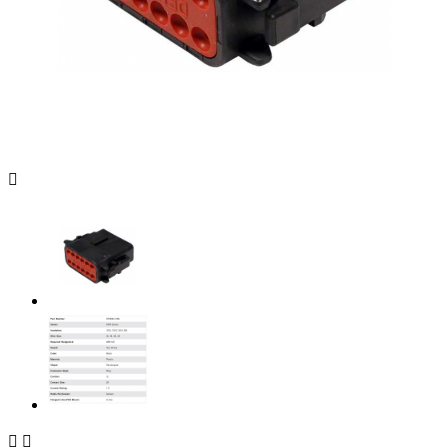


