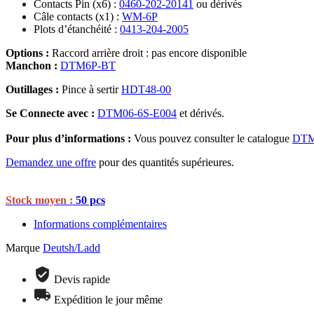
Contacts Pin (x6) :
0460-202-20141
ou dérivés
Câle contacts (x1) :
WM-6P
Plots d’étanchéité :
0413-204-2005
Options :
Raccord arrière droit : pas encore disponible
Manchon :
DTM6P-BT
Outillages :
Pince à sertir
HDT48-00
Se Connecte avec :
DTM06-6S-E004
et dérivés.
Pour plus d’informations :
Vous pouvez consulter le catalogue
DTM
Demandez une offre
pour des quantités supérieures.
Stock moyen :
50 pcs
Informations complémentaires
Marque
Deutsh/Ladd
Devis rapide
Expédition le jour même