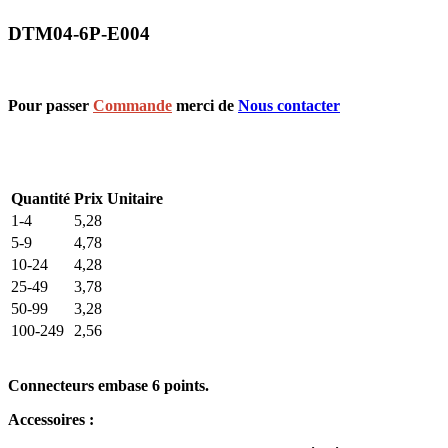
DTM04-6P-E004
Pour passer
Commande
merci de
Nous contacter
Quantité
Prix Unitaire
1-4
5,28
5-9
4,78
10-24
4,28
25-49
3,78
50-99
3,28
100-249
2,56
Connecteurs embase 6 points.
Accessoires :