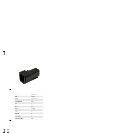


