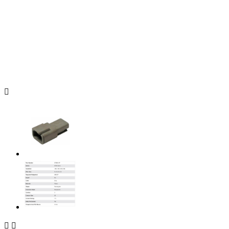


