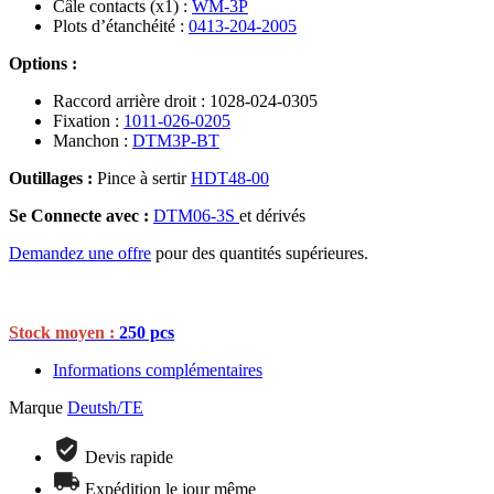
Câle contacts (x1) :
WM-3P
Plots d’étanchéité :
0413-204-2005
Options :
Raccord arrière droit : 1028-024-0305
Fixation :
1011-026-0205
Manchon :
DTM3P-BT
Outillages :
Pince à sertir
HDT48-00
Se Connecte avec :
DTM06-3S
et dérivés
Demandez une offre
pour des quantités supérieures.
Stock moyen :
250 pcs
Informations complémentaires
Marque
Deutsh/TE
Devis rapide
Expédition le jour même