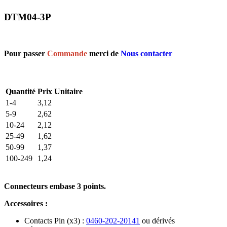
DTM04-3P
Pour passer
Commande
merci de
Nous contacter
Quantité
Prix Unitaire
1-4
3,12
5-9
2,62
10-24
2,12
25-49
1,62
50-99
1,37
100-249
1,24
Connecteurs embase 3 points.
Accessoires :
Contacts Pin (x3) :
0460-202-20141
ou dérivés