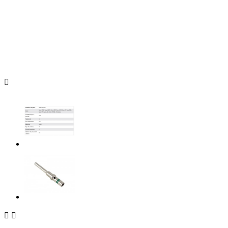


