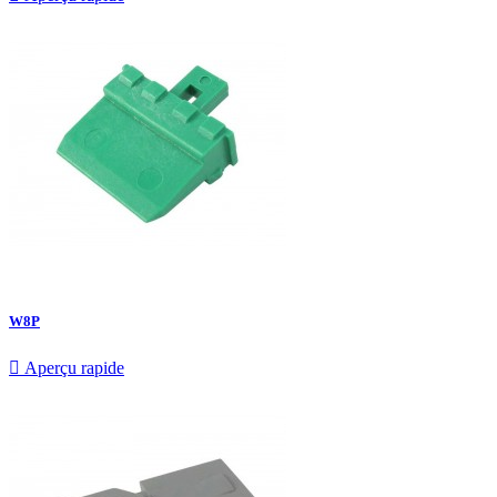
W8P

Aperçu rapide