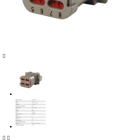


