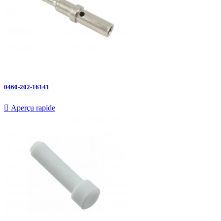
0460-202-16141

Aperçu rapide