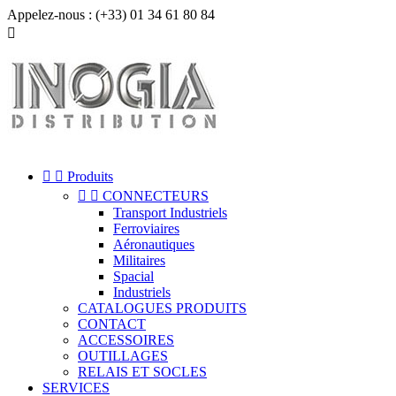
Appelez-nous :
(+33) 01 34 61 80 84



Produits


CONNECTEURS
Transport Industriels
Ferroviaires
Aéronautiques
Militaires
Spacial
Industriels
CATALOGUES PRODUITS
CONTACT
ACCESSOIRES
OUTILLAGES
RELAIS ET SOCLES
SERVICES