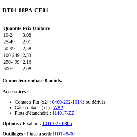
DT04-08PA-CE01
Quantité
Prix Unitaire
10-24
3,08
25-49
2,91
50-99
2,58
100-249
2,33
250-499
2,16
500+
2,08
Connecteur embase 8 points.
Accessoires :
Contacts Pin (x2) :
0460-202-16141
ou dérivés
Câle contacts (x1) :
W8P
Plots d’étanchéité :
114017-ZZ
Options :
Fixation :
1011-027-0805
Outillages :
Pince à sertir
HDT48-00