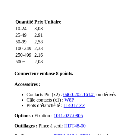
Quantité
Prix Unitaire
10-24
3,08
25-49
2,91
50-99
2,58
100-249
2,33
250-499
2,16
500+
2,08
Connecteur embase 8 points.
Accessoires :
Contacts Pin (x2) :
0460-202-16141
ou dérivés
Câle contacts (x1) :
W8P
Plots d’étanchéité :
114017-ZZ
Options :
Fixation :
1011-027-0805
Outillages :
Pince à sertir
HDT48-00