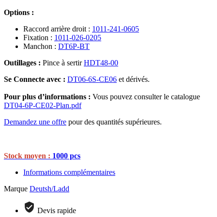
Options :
Raccord arrière droit :
1011-241-0605
Fixation :
1011-026-0205
Manchon :
DT6P-BT
Outillages :
Pince à sertir
HDT48-00
Se Connecte avec :
DT06-6S-CE06
et dérivés.
Pour plus d’informations :
Vous pouvez consulter le catalogue
DT04-6P-CE02-Plan.pdf
Demandez une offre
pour des quantités supérieures.
Stock moyen :
1000 pcs
Informations complémentaires
Marque
Deutsh/Ladd
Devis rapide