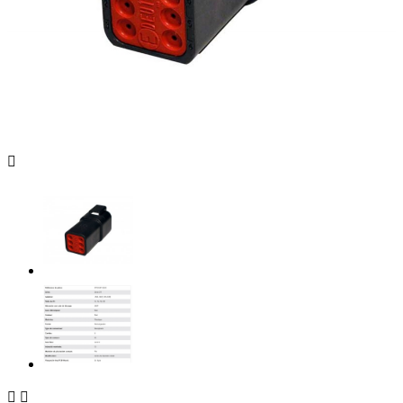


