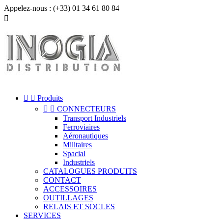
Appelez-nous :
(+33) 01 34 61 80 84



Produits


CONNECTEURS
Transport Industriels
Ferroviaires
Aéronautiques
Militaires
Spacial
Industriels
CATALOGUES PRODUITS
CONTACT
ACCESSOIRES
OUTILLAGES
RELAIS ET SOCLES
SERVICES