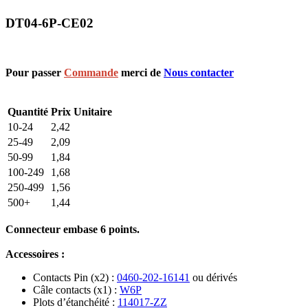
DT04-6P-CE02
Pour passer
Commande
merci de
Nous contacter
Quantité
Prix Unitaire
10-24
2,42
25-49
2,09
50-99
1,84
100-249
1,68
250-499
1,56
500+
1,44
Connecteur embase 6 points.
Accessoires :
Contacts Pin (x2) :
0460-202-16141
ou dérivés
Câle contacts (x1) :
W6P
Plots d’étanchéité :
114017-ZZ