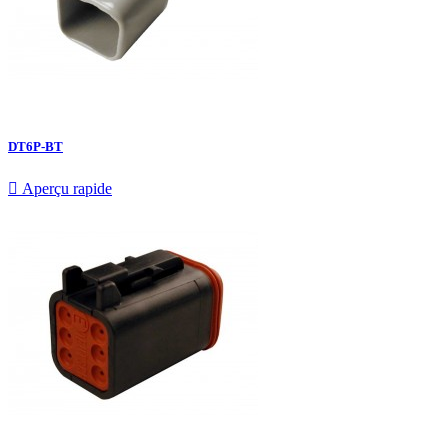
DT6P-BT

Aperçu rapide