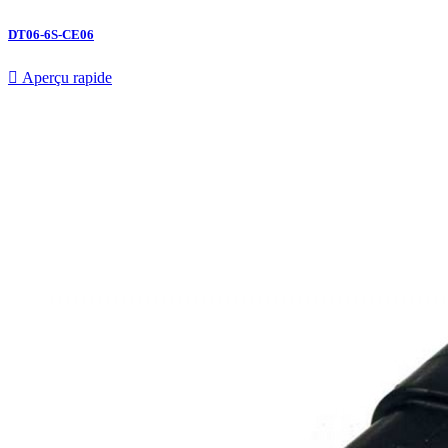
DT06-6S-CE06

Aperçu rapide