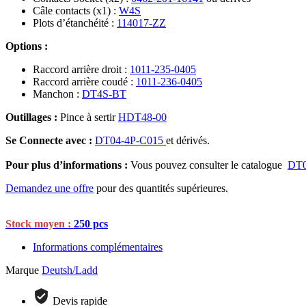
Câle contacts (x1) :
W4S
Plots d’étanchéité :
114017-ZZ
Options :
Raccord arrière droit :
1011-235-0405
Raccord arrière coudé :
1011-236-0405
Manchon :
DT4S-BT
Outillages :
Pince à sertir
HDT48-00
Se Connecte avec :
DT04-4P-C015
et dérivés.
Pour plus d’informations :
Vous pouvez consulter le catalogue
DT0
Demandez une offre
pour des quantités supérieures.
Stock moyen :
250 pcs
Informations complémentaires
Marque
Deutsh/Ladd
Devis rapide