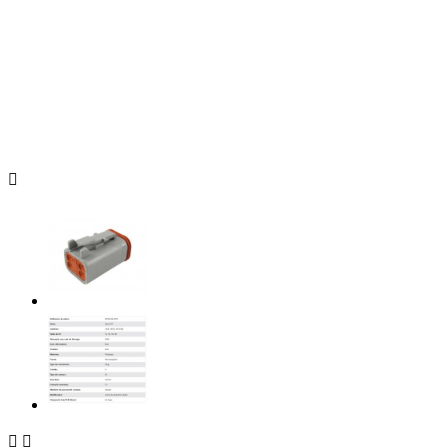


