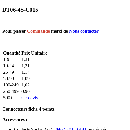
DT06-4S-C015
Pour passer
Commande
merci de
Nous contacter
Quantité
Prix Unitaire
1-9
1,31
10-24
1,21
25-49
1,14
50-99
1,09
100-249
1,02
250-499
0,90
500+
sur devis
Connecteurs fiche 4 points.
Accessoires :
Contacts Socket (x2) :
0462-201-16141
ou dérivés