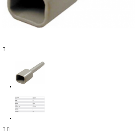


