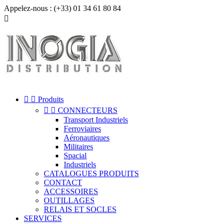
Appelez-nous :
(+33) 01 34 61 80 84



Produits


CONNECTEURS
Transport Industriels
Ferroviaires
Aéronautiques
Militaires
Spacial
Industriels
CATALOGUES PRODUITS
CONTACT
ACCESSOIRES
OUTILLAGES
RELAIS ET SOCLES
SERVICES