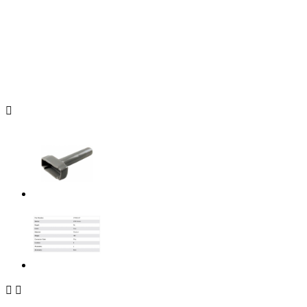


