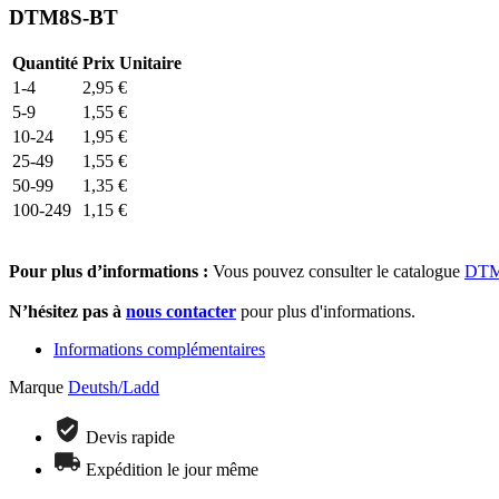
DTM8S-BT
Quantité
Prix Unitaire
1-4
2,95
€
5-9
1,55
€
10-24
1,95
€
25-49
1,55
€
50-99
1,35
€
100-249
1,15
€
Pour plus d’informations :
Vous pouvez consulter le catalogue
DTM
N’hésitez pas à
nous contacter
pour plus d'informations.
Informations complémentaires
Marque
Deutsh/Ladd
Devis rapide
Expédition le jour même