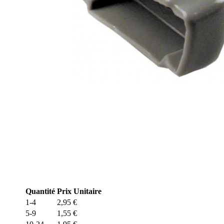
Quantité
Prix Unitaire
1-4
2,95
€
5-9
1,55
€