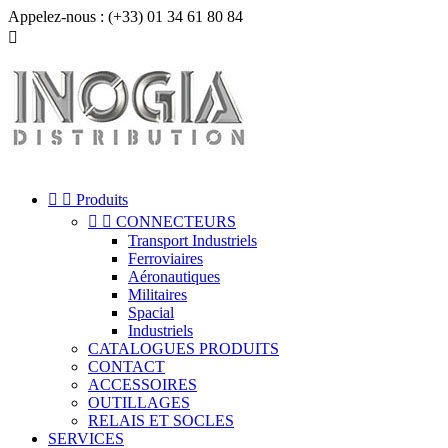
Appelez-nous :
(+33) 01 34 61 80 84



Produits


CONNECTEURS
Transport Industriels
Ferroviaires
Aéronautiques
Militaires
Spacial
Industriels
CATALOGUES PRODUITS
CONTACT
ACCESSOIRES
OUTILLAGES
RELAIS ET SOCLES
SERVICES