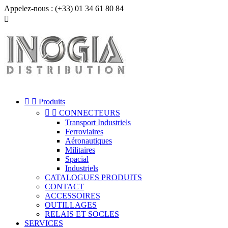
Appelez-nous :
(+33) 01 34 61 80 84



Produits


CONNECTEURS
Transport Industriels
Ferroviaires
Aéronautiques
Militaires
Spacial
Industriels
CATALOGUES PRODUITS
CONTACT
ACCESSOIRES
OUTILLAGES
RELAIS ET SOCLES
SERVICES