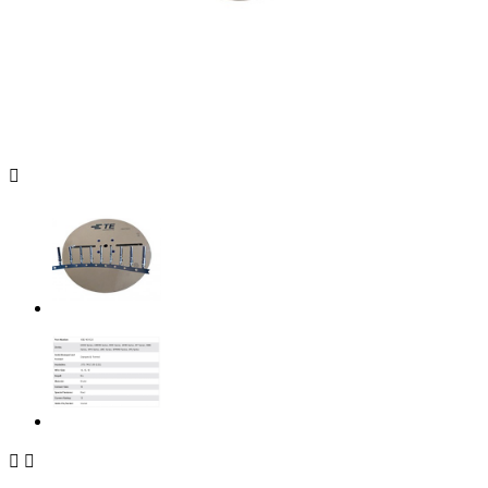


