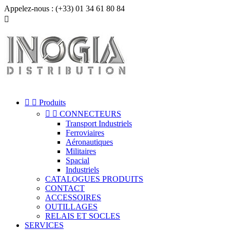
Appelez-nous :
(+33) 01 34 61 80 84



Produits


CONNECTEURS
Transport Industriels
Ferroviaires
Aéronautiques
Militaires
Spacial
Industriels
CATALOGUES PRODUITS
CONTACT
ACCESSOIRES
OUTILLAGES
RELAIS ET SOCLES
SERVICES