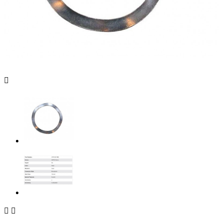


