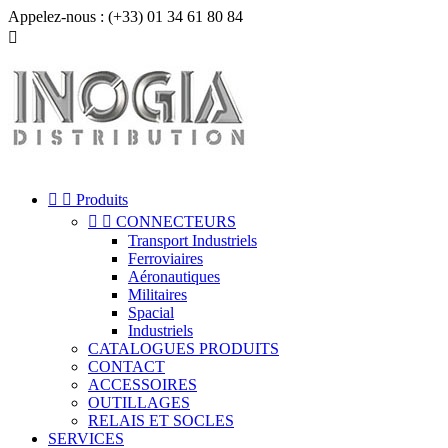
Appelez-nous :
(+33) 01 34 61 80 84



Produits


CONNECTEURS
Transport Industriels
Ferroviaires
Aéronautiques
Militaires
Spacial
Industriels
CATALOGUES PRODUITS
CONTACT
ACCESSOIRES
OUTILLAGES
RELAIS ET SOCLES
SERVICES