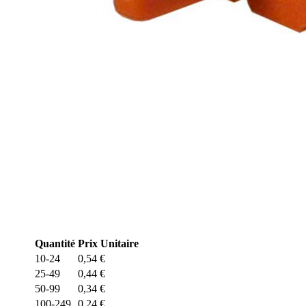
Quantité
Prix Unitaire
10-24
0,54
€
25-49
0,44
€
50-99
0,34
€
100-249
0,24
€