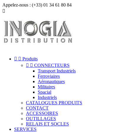
Appelez-nous :
(+33) 01 34 61 80 84



Produits


CONNECTEURS
Transport Industriels
Ferroviaires
Aéronautiques
Militaires
Spacial
Industriels
CATALOGUES PRODUITS
CONTACT
ACCESSOIRES
OUTILLAGES
RELAIS ET SOCLES
SERVICES