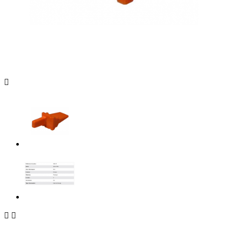


