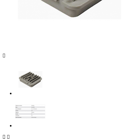


