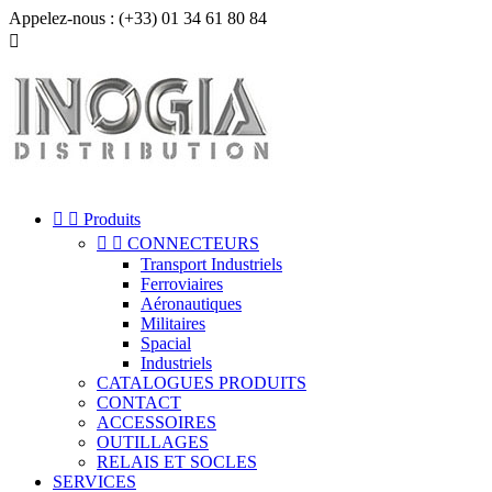
Appelez-nous :
(+33) 01 34 61 80 84



Produits


CONNECTEURS
Transport Industriels
Ferroviaires
Aéronautiques
Militaires
Spacial
Industriels
CATALOGUES PRODUITS
CONTACT
ACCESSOIRES
OUTILLAGES
RELAIS ET SOCLES
SERVICES