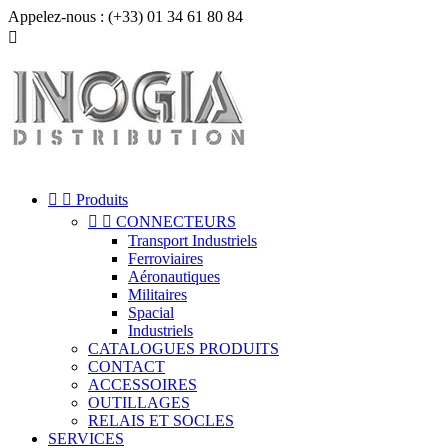
Appelez-nous :
(+33) 01 34 61 80 84



Produits


CONNECTEURS
Transport Industriels
Ferroviaires
Aéronautiques
Militaires
Spacial
Industriels
CATALOGUES PRODUITS
CONTACT
ACCESSOIRES
OUTILLAGES
RELAIS ET SOCLES
SERVICES