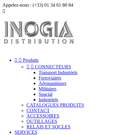
Appelez-nous :
(+33) 01 34 61 80 84



Produits


CONNECTEURS
Transport Industriels
Ferroviaires
Aéronautiques
Militaires
Spacial
Industriels
CATALOGUES PRODUITS
CONTACT
ACCESSOIRES
OUTILLAGES
RELAIS ET SOCLES
SERVICES