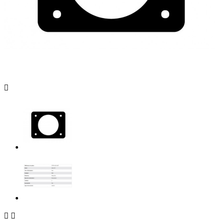


