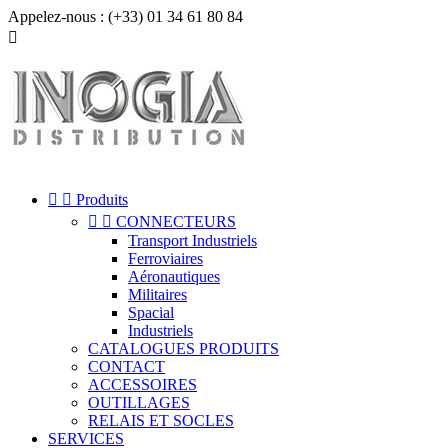
Appelez-nous :
(+33) 01 34 61 80 84



Produits


CONNECTEURS
Transport Industriels
Ferroviaires
Aéronautiques
Militaires
Spacial
Industriels
CATALOGUES PRODUITS
CONTACT
ACCESSOIRES
OUTILLAGES
RELAIS ET SOCLES
SERVICES