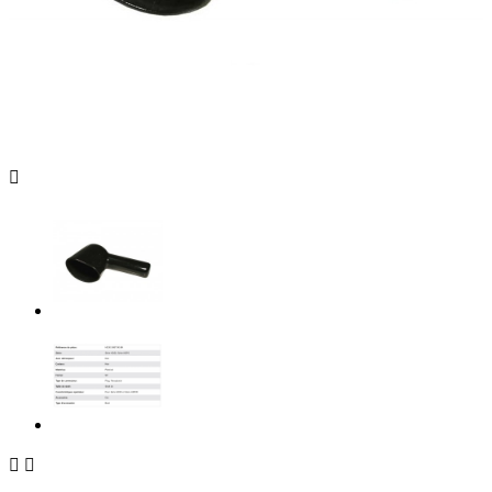


