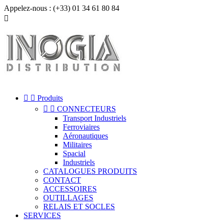
Appelez-nous :
(+33) 01 34 61 80 84



Produits


CONNECTEURS
Transport Industriels
Ferroviaires
Aéronautiques
Militaires
Spacial
Industriels
CATALOGUES PRODUITS
CONTACT
ACCESSOIRES
OUTILLAGES
RELAIS ET SOCLES
SERVICES