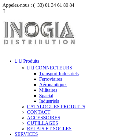
Appelez-nous :
(+33) 01 34 61 80 84



Produits


CONNECTEURS
Transport Industriels
Ferroviaires
Aéronautiques
Militaires
Spacial
Industriels
CATALOGUES PRODUITS
CONTACT
ACCESSOIRES
OUTILLAGES
RELAIS ET SOCLES
SERVICES