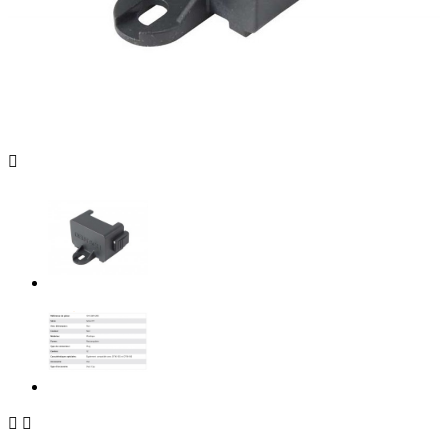


