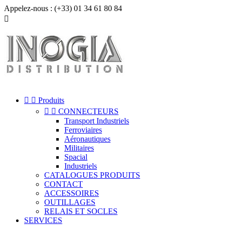
Appelez-nous :
(+33) 01 34 61 80 84



Produits


CONNECTEURS
Transport Industriels
Ferroviaires
Aéronautiques
Militaires
Spacial
Industriels
CATALOGUES PRODUITS
CONTACT
ACCESSOIRES
OUTILLAGES
RELAIS ET SOCLES
SERVICES