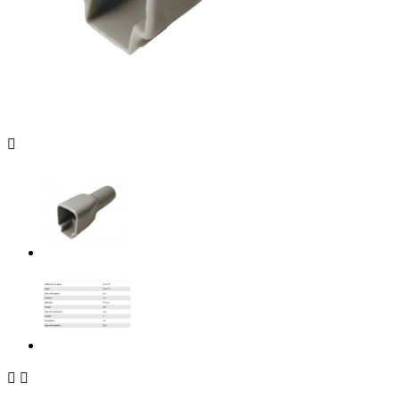


