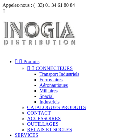
Appelez-nous :
(+33) 01 34 61 80 84



Produits


CONNECTEURS
Transport Industriels
Ferroviaires
Aéronautiques
Militaires
Spacial
Industriels
CATALOGUES PRODUITS
CONTACT
ACCESSOIRES
OUTILLAGES
RELAIS ET SOCLES
SERVICES