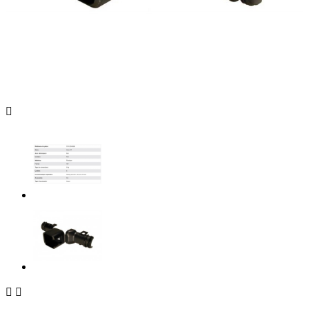


