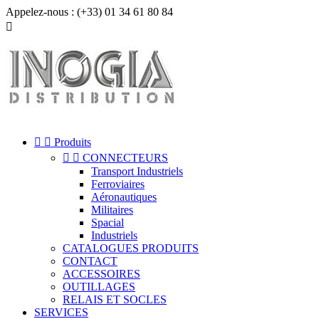
Appelez-nous :
(+33) 01 34 61 80 84



Produits


CONNECTEURS
Transport Industriels
Ferroviaires
Aéronautiques
Militaires
Spacial
Industriels
CATALOGUES PRODUITS
CONTACT
ACCESSOIRES
OUTILLAGES
RELAIS ET SOCLES
SERVICES