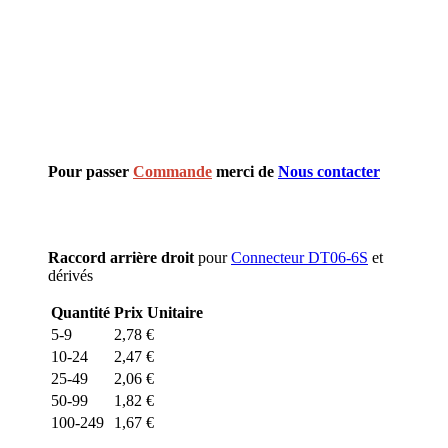
Pour passer
Commande
merci de
Nous contacter
Raccord arrière droit
pour
Connecteur DT06-6S
et
dérivés
Quantité
Prix Unitaire
5-9
2,78
€
10-24
2,47
€
25-49
2,06
€
50-99
1,82
€
100-249
1,67
€