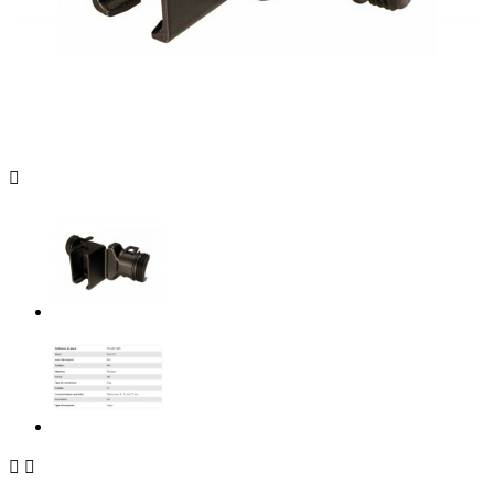


