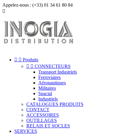
Appelez-nous :
(+33) 01 34 61 80 84



Produits


CONNECTEURS
Transport Industriels
Ferroviaires
Aéronautiques
Militaires
Spacial
Industriels
CATALOGUES PRODUITS
CONTACT
ACCESSOIRES
OUTILLAGES
RELAIS ET SOCLES
SERVICES