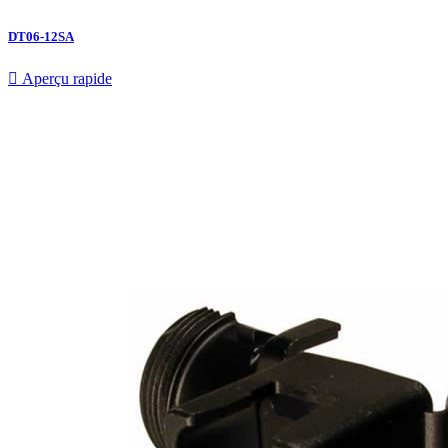
DT06-12SA

Aperçu rapide