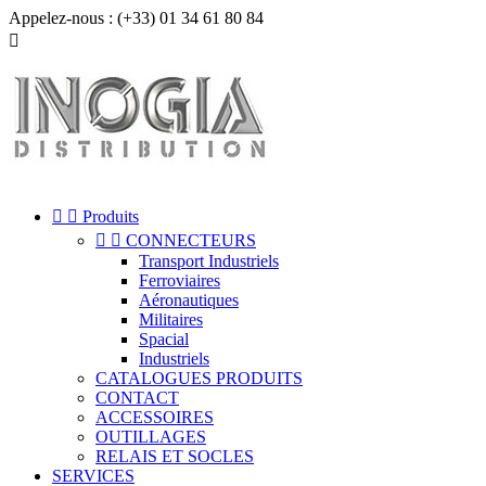
Appelez-nous :
(+33) 01 34 61 80 84



Produits


CONNECTEURS
Transport Industriels
Ferroviaires
Aéronautiques
Militaires
Spacial
Industriels
CATALOGUES PRODUITS
CONTACT
ACCESSOIRES
OUTILLAGES
RELAIS ET SOCLES
SERVICES